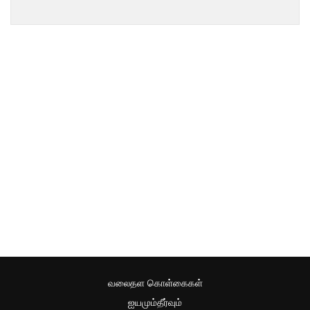
வலைதள கொள்கைகள்
ஐயமும்தீர்வும்