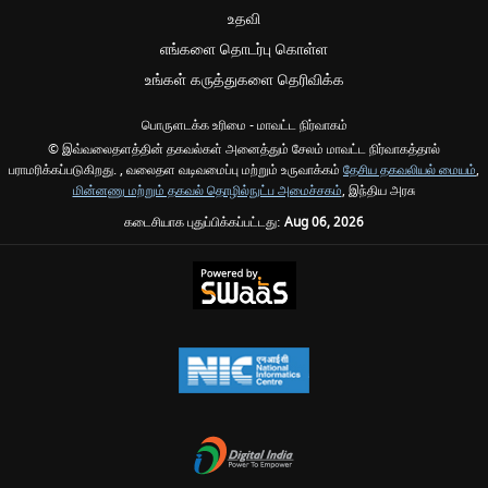
உதவி
எங்களை தொடர்பு கொள்ள
உங்கள் கருத்துகளை தெரிவிக்க
பொருளடக்க உரிமை - மாவட்ட நிர்வாகம்
© இவ்வலைதளத்தின் தகவல்கள் அனைத்தும் சேலம் மாவட்ட நிர்வாகத்தால்
பராமரிக்கப்படுகிறது. , வலைதள வடிவமைப்பு மற்றும் உருவாக்கம்
தேசிய தகவலியல் மையம்
,
மின்னணு மற்றும் தகவல் தொழில்நுட்ப அமைச்சகம்
, இந்திய அரசு
கடைசியாக புதுப்பிக்கப்பட்டது:
Aug 06, 2026