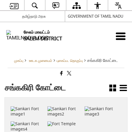
தமிழ்நாடு அரசு
GOVERNMENT OF TAMIL NADU
சேலம் மாவட்டம்
SALEM DISTRICT
சங்ககிரி கோட்டை
முகப்பு
ஊடக முனையம்
புகைப்பட தொகுப்பு
சங்ககிரி கோட்டை