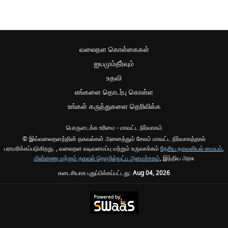
வலைதள கொள்கைகள்
ஐயமும்தீர்வும்
உதவி
எங்களை தொடர்பு கொள்ள
உங்கள் கருத்துகளை தெரிவிக்க
பொருளடக்க உரிமை - மாவட்ட நிர்வாகம்
© இவ்வலைதளத்தின் தகவல்கள் அனைத்தும் சேலம் மாவட்ட நிர்வாகத்தால்
பராமரிக்கப்படுகிறது. , வலைதள வடிவமைப்பு மற்றும் உருவாக்கம்
தேசிய தகவலியல் மையம்
,
மின்னணு மற்றும் தகவல் தொழில்நுட்ப அமைச்சகம்
, இந்திய அரசு
கடைசியாக புதுப்பிக்கப்பட்டது:
Aug 04, 2026