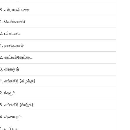
3. கல்ராயன்மலை
1. கெங்கவல்லி
2. பச்சமலை
1. தலைவாசல்
2. காட்டுக்கோட்டை
3. வீரகனூர்
1. சங்ககிரி (கிழக்கு)
2. தேவூர்
3. சங்ககிரி (மேற்கு)
4. எர்ணாபுரம்
1. எடப்பாடி