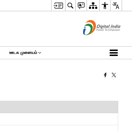
ஊடக முனையம்