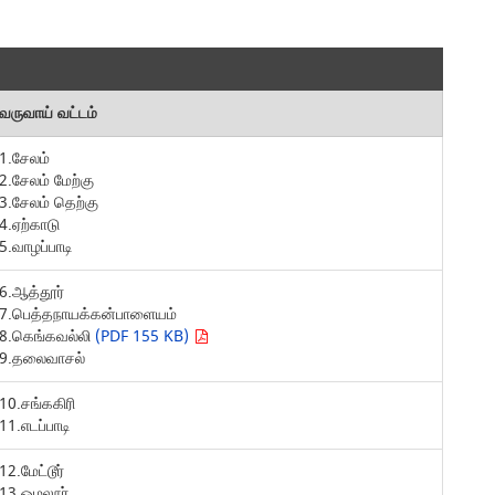
வருவாய் வட்டம்
1.சேலம்
2.சேலம் மேற்கு
3.சேலம் தெற்கு
4.ஏற்காடு
5.வாழப்பாடி
6.ஆத்தூர்
7.பெத்தநாயக்கன்பாளையம்
8.கெங்கவல்லி
(PDF 155 KB)
9.தலைவாசல்
10.சங்ககிரி
11.எடப்பாடி
12.மேட்டூர்
13.ஓமலூர்