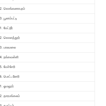
2. கொங்கணாபுரம்
3. பூலாம்பட்டி
1. மேட்டூர்
2. கொளத்தூர்
3. பாலமலை
4. நங்கவள்ளி
5. மேச்சேரி
6. பொட்டனேரி
1. ஓமலூர்
2. தாரமங்கலம்
3. கருப்பூர்