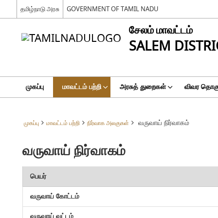
தமிழ்நாடு அரசு
GOVERNMENT OF TAMIL NADU
சேலம் மாவட்டம்
SALEM DISTRI
முகப்பு
மாவட்டம் பற்றி
அரசுத் துறைகள்
விவர தொகுப
வருவாய் நிர்வாகம்
முகப்பு
மாவட்டம் பற்றி
நிர்வாக அலகுகள்
வருவாய் நிர்வாகம்
பெயர்
வருவாய் கோட்டம்
வருவாய் வட்டம்