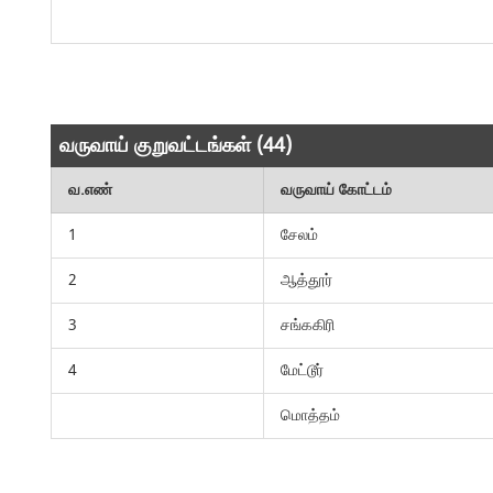
வருவாய் குறுவட்டங்கள் (44)
வ.எண்
வருவாய் கோட்டம்
1
சேலம்
2
ஆத்தூர்
3
சங்ககிரி
4
மேட்டூர்
மொத்தம்