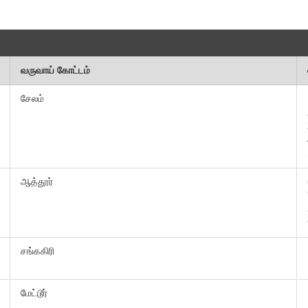
வருவாய் கோட்டம்
சேலம்
ஆத்தூர்
சங்ககிரி
மேட்டூர்