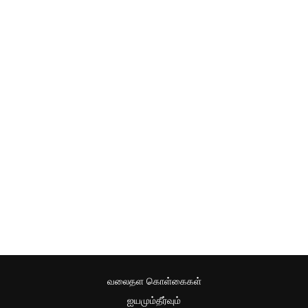
வலைதள கொள்கைகள்
ஐயமும்தீர்வும்