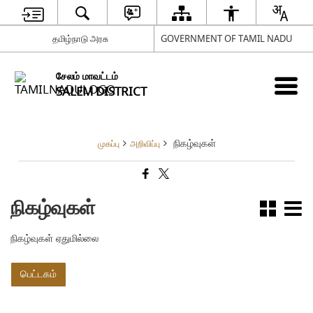
தமிழ்நாடு அரசு
GOVERNMENT OF TAMIL NADU
சேலம் மாவட்டம்
SALEM DISTRICT
நிகழ்வுகள்
முகப்பு
அறிவிப்பு
நிகழ்வுகள்
நிகழ்வுகள் ஏதுமில்லை
பெட்டகம்