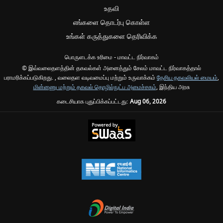
உதவி
எங்களை தொடர்பு கொள்ள
உங்கள் கருத்துகளை தெரிவிக்க
பொருளடக்க உரிமை - மாவட்ட நிர்வாகம்
© இவ்வலைதளத்தின் தகவல்கள் அனைத்தும் சேலம் மாவட்ட நிர்வாகத்தால்
பராமரிக்கப்படுகிறது. , வலைதள வடிவமைப்பு மற்றும் உருவாக்கம்
தேசிய தகவலியல் மையம்
,
மின்னணு மற்றும் தகவல் தொழில்நுட்ப அமைச்சகம்
, இந்திய அரசு
கடைசியாக புதுப்பிக்கப்பட்டது:
Aug 06, 2026