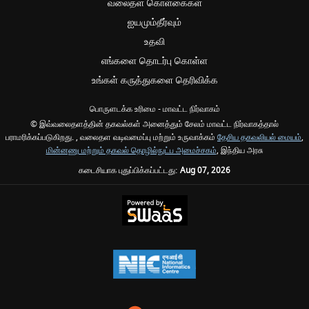
வலைதள கொள்கைகள்
ஐயமும்தீர்வும்
உதவி
எங்களை தொடர்பு கொள்ள
உங்கள் கருத்துகளை தெரிவிக்க
பொருளடக்க உரிமை - மாவட்ட நிர்வாகம்
© இவ்வலைதளத்தின் தகவல்கள் அனைத்தும் சேலம் மாவட்ட நிர்வாகத்தால்
பராமரிக்கப்படுகிறது. , வலைதள வடிவமைப்பு மற்றும் உருவாக்கம்
தேசிய தகவலியல் மையம்
,
மின்னணு மற்றும் தகவல் தொழில்நுட்ப அமைச்சகம்
, இந்திய அரசு
கடைசியாக புதுப்பிக்கப்பட்டது:
Aug 07, 2026