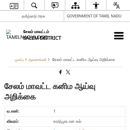
தமிழ்நாடு அரசு
GOVERNMENT OF TAMIL NADU
சேலம் மாவட்டம்
SALEM DISTRICT
சேலம் மாவட்ட கனிம ஆய்வு அறிக்கை
முகப்பு
ஆவணங்கள்
சேலம் மாவட்ட கனிம ஆய்வு
அறிக்கை
1
கரடுமுரடான கல்