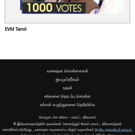
EVM Tamil
வலைதள கொள்கைகள்
ஐயமும்தீர்வும்
உதவி
எங்களை தொடர்பு கொள்ள
உங்கள் கருத்துகளை தெரிவிக்க
பொருளடக்க உரிமை - மாவட்ட நிர்வாகம்
© இவ்வலைதளத்தின் தகவல்கள் அனைத்தும் சேலம் மாவட்ட நிர்வாகத்தால்
பராமரிக்கப்படுகிறது. , வலைதள வடிவமைப்பு மற்றும் உருவாக்கம்
தேசிய தகவலியல் மையம்
,