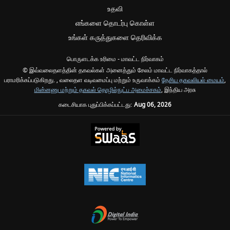
உதவி
எங்களை தொடர்பு கொள்ள
உங்கள் கருத்துகளை தெரிவிக்க
பொருளடக்க உரிமை - மாவட்ட நிர்வாகம்
© இவ்வலைதளத்தின் தகவல்கள் அனைத்தும் சேலம் மாவட்ட நிர்வாகத்தால்
பராமரிக்கப்படுகிறது. , வலைதள வடிவமைப்பு மற்றும் உருவாக்கம்
தேசிய தகவலியல் மையம்
,
மின்னணு மற்றும் தகவல் தொழில்நுட்ப அமைச்சகம்
, இந்திய அரசு
கடைசியாக புதுப்பிக்கப்பட்டது:
Aug 06, 2026