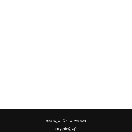
வலைதள கொள்கைகள்
ஐயமும்தீர்வும்